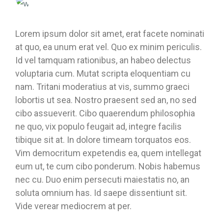
Lorem ipsum dolor sit amet, erat facete nominati
at quo, ea unum erat vel. Quo ex minim periculis.
Id vel tamquam rationibus, an habeo delectus
voluptaria cum. Mutat scripta eloquentiam cu
nam. Tritani moderatius at vis, summo graeci
lobortis ut sea. Nostro praesent sed an, no sed
cibo assueverit. Cibo quaerendum philosophia
ne quo, vix populo feugait ad, integre facilis
tibique sit at. In dolore timeam torquatos eos.
Vim democritum expetendis ea, quem intellegat
eum ut, te cum cibo ponderum. Nobis habemus
nec cu. Duo enim persecuti maiestatis no, an
soluta omnium has. Id saepe dissentiunt sit.
Vide verear mediocrem at per.