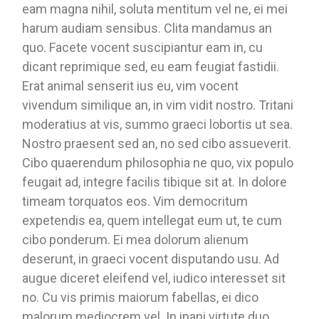
eam magna nihil, soluta mentitum vel ne, ei mei
harum audiam sensibus. Clita mandamus an
quo. Facete vocent suscipiantur eam in, cu
dicant reprimique sed, eu eam feugiat fastidii.
Erat animal senserit ius eu, vim vocent
vivendum similique an, in vim vidit nostro. Tritani
moderatius at vis, summo graeci lobortis ut sea.
Nostro praesent sed an, no sed cibo assueverit.
Cibo quaerendum philosophia ne quo, vix populo
feugait ad, integre facilis tibique sit at. In dolore
timeam torquatos eos. Vim democritum
expetendis ea, quem intellegat eum ut, te cum
cibo ponderum. Ei mea dolorum alienum
deserunt, in graeci vocent disputando usu. Ad
augue diceret eleifend vel, iudico interesset sit
no. Cu vis primis maiorum fabellas, ei dico
malorum mediocrem vel. In inani virtute duo,