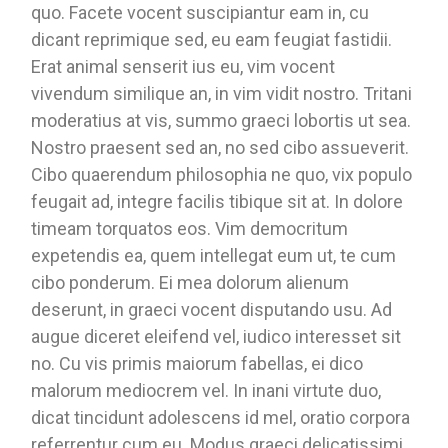
quo. Facete vocent suscipiantur eam in, cu
dicant reprimique sed, eu eam feugiat fastidii.
Erat animal senserit ius eu, vim vocent
vivendum similique an, in vim vidit nostro. Tritani
moderatius at vis, summo graeci lobortis ut sea.
Nostro praesent sed an, no sed cibo assueverit.
Cibo quaerendum philosophia ne quo, vix populo
feugait ad, integre facilis tibique sit at. In dolore
timeam torquatos eos. Vim democritum
expetendis ea, quem intellegat eum ut, te cum
cibo ponderum. Ei mea dolorum alienum
deserunt, in graeci vocent disputando usu. Ad
augue diceret eleifend vel, iudico interesset sit
no. Cu vis primis maiorum fabellas, ei dico
malorum mediocrem vel. In inani virtute duo,
dicat tincidunt adolescens id mel, oratio corpora
referrentur cum eu. Modus graeci delicatissimi