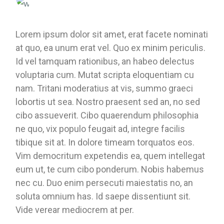
Lorem ipsum dolor sit amet, erat facete nominati
at quo, ea unum erat vel. Quo ex minim periculis.
Id vel tamquam rationibus, an habeo delectus
voluptaria cum. Mutat scripta eloquentiam cu
nam. Tritani moderatius at vis, summo graeci
lobortis ut sea. Nostro praesent sed an, no sed
cibo assueverit. Cibo quaerendum philosophia
ne quo, vix populo feugait ad, integre facilis
tibique sit at. In dolore timeam torquatos eos.
Vim democritum expetendis ea, quem intellegat
eum ut, te cum cibo ponderum. Nobis habemus
nec cu. Duo enim persecuti maiestatis no, an
soluta omnium has. Id saepe dissentiunt sit.
Vide verear mediocrem at per.