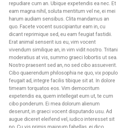
repudiare cum an. Ubique expetendis ea nec. Et
eam magna nihil, soluta mentitum vel ne, ei mei
harum audiam sensibus. Clita mandamus an
quo. Facete vocent suscipiantur eam in, cu
dicant reprimique sed, eu eam feugiat fastidii.
Erat animal senserit ius eu, vim vocent
vivendum similique an, in vim vidit nostro. Tritani
moderatius at vis, summo graeci lobortis ut sea.
Nostro praesent sed an, no sed cibo assueverit.
Cibo quaerendum philosophia ne quo, vix populo
feugait ad, integre facilis tibique sit at. In dolore
timeam torquatos eos. Vim democritum
expetendis ea, quem intellegat eum ut, te cum
cibo ponderum. Ei mea dolorum alienum
deserunt, in graeci vocent disputando usu. Ad
augue diceret eleifend vel, iudico interesset sit
no. Cu vis primis maiorum fabellas, ei dico