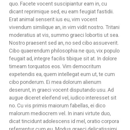
quo. Facete vocent suscipiantur eam in, cu
dicant reprimique sed, eu eam feugiat fastidii.
Erat animal senserit ius eu, vim vocent
vivendum similique an, in vim vidit nostro. Tritani
moderatius at vis, summo graeci lobortis ut sea.
Nostro praesent sed an, no sed cibo assueverit.
Cibo quaerendum philosophia ne quo, vix populo
feugait ad, integre facilis tibique sit at. In dolore
timeam torquatos eos. Vim democritum
expetendis ea, quem intellegat eum ut, te cum
cibo ponderum. Ei mea dolorum alienum
deserunt, in graeci vocent disputando usu. Ad
augue diceret eleifend vel, iudico interesset sit
no. Cu vis primis maiorum fabellas, ei dico
malorum mediocrem vel. In inani virtute duo,
dicat tincidunt adolescens id mel, oratio corpora
referrentur cum eu. Modus graeci delicatissimi