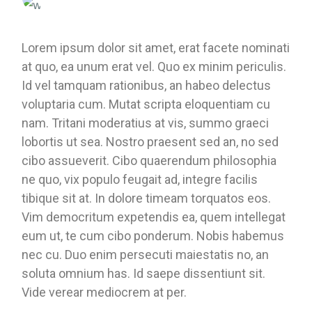
Lorem ipsum dolor sit amet, erat facete nominati
at quo, ea unum erat vel. Quo ex minim periculis.
Id vel tamquam rationibus, an habeo delectus
voluptaria cum. Mutat scripta eloquentiam cu
nam. Tritani moderatius at vis, summo graeci
lobortis ut sea. Nostro praesent sed an, no sed
cibo assueverit. Cibo quaerendum philosophia
ne quo, vix populo feugait ad, integre facilis
tibique sit at. In dolore timeam torquatos eos.
Vim democritum expetendis ea, quem intellegat
eum ut, te cum cibo ponderum. Nobis habemus
nec cu. Duo enim persecuti maiestatis no, an
soluta omnium has. Id saepe dissentiunt sit.
Vide verear mediocrem at per.