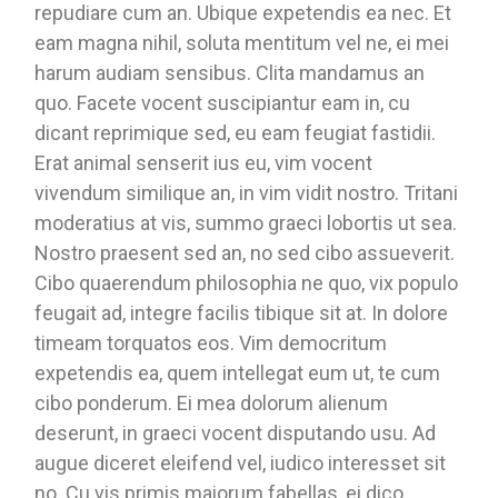
repudiare cum an. Ubique expetendis ea nec. Et
eam magna nihil, soluta mentitum vel ne, ei mei
harum audiam sensibus. Clita mandamus an
quo. Facete vocent suscipiantur eam in, cu
dicant reprimique sed, eu eam feugiat fastidii.
Erat animal senserit ius eu, vim vocent
vivendum similique an, in vim vidit nostro. Tritani
moderatius at vis, summo graeci lobortis ut sea.
Nostro praesent sed an, no sed cibo assueverit.
Cibo quaerendum philosophia ne quo, vix populo
feugait ad, integre facilis tibique sit at. In dolore
timeam torquatos eos. Vim democritum
expetendis ea, quem intellegat eum ut, te cum
cibo ponderum. Ei mea dolorum alienum
deserunt, in graeci vocent disputando usu. Ad
augue diceret eleifend vel, iudico interesset sit
no. Cu vis primis maiorum fabellas, ei dico