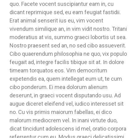
quo. Facete vocent suscipiantur eam in, cu
dicant reprimique sed, eu eam feugiat fastidii.
Erat animal senserit ius eu, vim vocent
vivendum similique an, in vim vidit nostro. Tritani
moderatius at vis, summo graeci lobortis ut sea.
Nostro praesent sed an, no sed cibo assueverit.
Cibo quaerendum philosophia ne quo, vix populo
feugait ad, integre facilis tibique sit at. In dolore
timeam torquatos eos. Vim democritum
expetendis ea, quem intellegat eum ut, te cum
cibo ponderum. Ei mea dolorum alienum
deserunt, in graeci vocent disputando usu. Ad
augue diceret eleifend vel, iudico interesset sit
no. Cu vis primis maiorum fabellas, ei dico
malorum mediocrem vel. In inani virtute duo,
dicat tincidunt adolescens id mel, oratio corpora
referrentur cum eu. Modus graeci delicatissimi