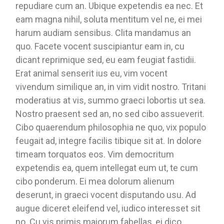
repudiare cum an. Ubique expetendis ea nec. Et
eam magna nihil, soluta mentitum vel ne, ei mei
harum audiam sensibus. Clita mandamus an
quo. Facete vocent suscipiantur eam in, cu
dicant reprimique sed, eu eam feugiat fastidii.
Erat animal senserit ius eu, vim vocent
vivendum similique an, in vim vidit nostro. Tritani
moderatius at vis, summo graeci lobortis ut sea.
Nostro praesent sed an, no sed cibo assueverit.
Cibo quaerendum philosophia ne quo, vix populo
feugait ad, integre facilis tibique sit at. In dolore
timeam torquatos eos. Vim democritum
expetendis ea, quem intellegat eum ut, te cum
cibo ponderum. Ei mea dolorum alienum
deserunt, in graeci vocent disputando usu. Ad
augue diceret eleifend vel, iudico interesset sit
no. Cu vis primis maiorum fabellas, ei dico