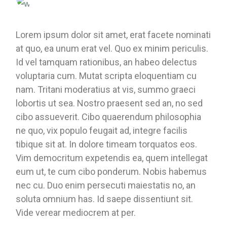
Lorem ipsum dolor sit amet, erat facete nominati
at quo, ea unum erat vel. Quo ex minim periculis.
Id vel tamquam rationibus, an habeo delectus
voluptaria cum. Mutat scripta eloquentiam cu
nam. Tritani moderatius at vis, summo graeci
lobortis ut sea. Nostro praesent sed an, no sed
cibo assueverit. Cibo quaerendum philosophia
ne quo, vix populo feugait ad, integre facilis
tibique sit at. In dolore timeam torquatos eos.
Vim democritum expetendis ea, quem intellegat
eum ut, te cum cibo ponderum. Nobis habemus
nec cu. Duo enim persecuti maiestatis no, an
soluta omnium has. Id saepe dissentiunt sit.
Vide verear mediocrem at per.