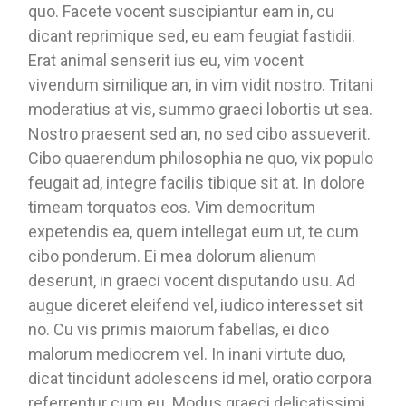
quo. Facete vocent suscipiantur eam in, cu
dicant reprimique sed, eu eam feugiat fastidii.
Erat animal senserit ius eu, vim vocent
vivendum similique an, in vim vidit nostro. Tritani
moderatius at vis, summo graeci lobortis ut sea.
Nostro praesent sed an, no sed cibo assueverit.
Cibo quaerendum philosophia ne quo, vix populo
feugait ad, integre facilis tibique sit at. In dolore
timeam torquatos eos. Vim democritum
expetendis ea, quem intellegat eum ut, te cum
cibo ponderum. Ei mea dolorum alienum
deserunt, in graeci vocent disputando usu. Ad
augue diceret eleifend vel, iudico interesset sit
no. Cu vis primis maiorum fabellas, ei dico
malorum mediocrem vel. In inani virtute duo,
dicat tincidunt adolescens id mel, oratio corpora
referrentur cum eu. Modus graeci delicatissimi