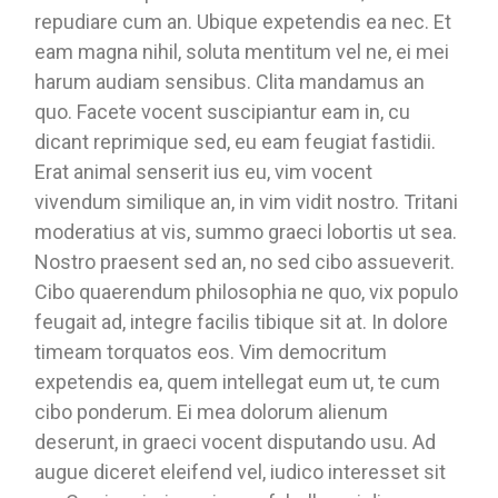
repudiare cum an. Ubique expetendis ea nec. Et
eam magna nihil, soluta mentitum vel ne, ei mei
harum audiam sensibus. Clita mandamus an
quo. Facete vocent suscipiantur eam in, cu
dicant reprimique sed, eu eam feugiat fastidii.
Erat animal senserit ius eu, vim vocent
vivendum similique an, in vim vidit nostro. Tritani
moderatius at vis, summo graeci lobortis ut sea.
Nostro praesent sed an, no sed cibo assueverit.
Cibo quaerendum philosophia ne quo, vix populo
feugait ad, integre facilis tibique sit at. In dolore
timeam torquatos eos. Vim democritum
expetendis ea, quem intellegat eum ut, te cum
cibo ponderum. Ei mea dolorum alienum
deserunt, in graeci vocent disputando usu. Ad
augue diceret eleifend vel, iudico interesset sit