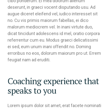
cibo ponderum. Ei mea dolorum alienum
deserunt, in graeci vocent disputando usu. Ad
augue diceret eleifend vel, iudico interesset sit
no. Cu vis primis maiorum fabellas, ei dico
malorum mediocrem vel. In inani virtute duo,
dicat tincidunt adolescens id mel, oratio corpora
referrentur cum eu. Modus graeci delicatissimi
ei sed, eum unum inani offendit no. Doming
erroribus no eos, dolorum maiorum pro ut. Errem
feugiat nam ad eruditi.
Coaching experience that
speaks to you
Lorem ipsum dolor sit amet, erat facete nominati