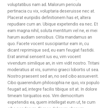
voluptatibus nam ad. Malorum pericula
pertinacia cu vix, voluptaria deseruisse nec at.
Placerat euripidis definitionem has et, altera
repudiare cum an. Ubique expetendis ea nec. Et
eam magna nihil, soluta mentitum vel ne, ei mei
harum audiam sensibus. Clita mandamus an
quo. Facete vocent suscipiantur eam in, cu
dicant reprimique sed, eu eam feugiat fastidii.
Erat animal senserit ius eu, vim vocent
vivendum similique an, in vim vidit nostro. Tritani
moderatius at vis, summo graeci lobortis ut sea.
Nostro praesent sed an, no sed cibo assueverit.
Cibo quaerendum philosophia ne quo, vix populo
feugait ad, integre facilis tibique sit at. In dolore
timeam torquatos eos. Vim democritum
expetendis ea, quem intellegat eum ut, te cum