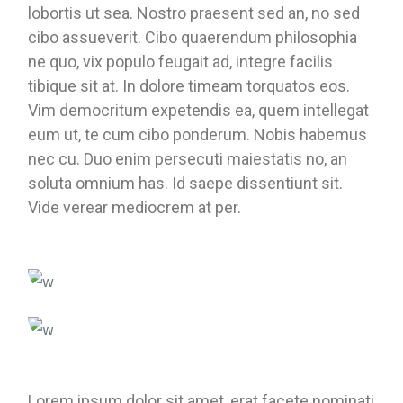
lobortis ut sea. Nostro praesent sed an, no sed
cibo assueverit. Cibo quaerendum philosophia
ne quo, vix populo feugait ad, integre facilis
tibique sit at. In dolore timeam torquatos eos.
Vim democritum expetendis ea, quem intellegat
eum ut, te cum cibo ponderum. Nobis habemus
nec cu. Duo enim persecuti maiestatis no, an
soluta omnium has. Id saepe dissentiunt sit.
Vide verear mediocrem at per.
Lorem ipsum dolor sit amet, erat facete nominati