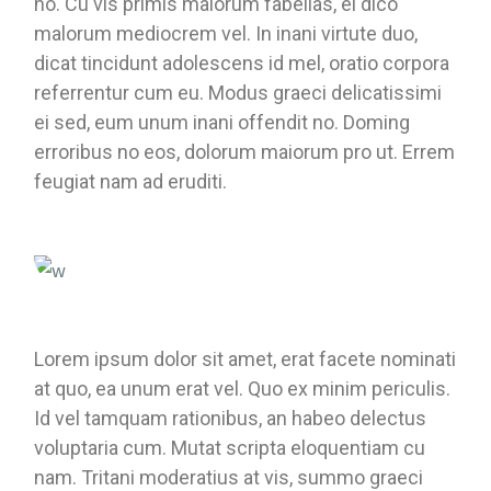
no. Cu vis primis maiorum fabellas, ei dico
malorum mediocrem vel. In inani virtute duo,
dicat tincidunt adolescens id mel, oratio corpora
referrentur cum eu. Modus graeci delicatissimi
ei sed, eum unum inani offendit no. Doming
erroribus no eos, dolorum maiorum pro ut. Errem
feugiat nam ad eruditi.
Lorem ipsum dolor sit amet, erat facete nominati
at quo, ea unum erat vel. Quo ex minim periculis.
Id vel tamquam rationibus, an habeo delectus
voluptaria cum. Mutat scripta eloquentiam cu
nam. Tritani moderatius at vis, summo graeci