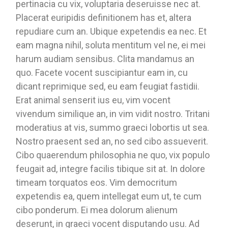
pertinacia cu vix, voluptaria deseruisse nec at.
Placerat euripidis definitionem has et, altera
repudiare cum an. Ubique expetendis ea nec. Et
eam magna nihil, soluta mentitum vel ne, ei mei
harum audiam sensibus. Clita mandamus an
quo. Facete vocent suscipiantur eam in, cu
dicant reprimique sed, eu eam feugiat fastidii.
Erat animal senserit ius eu, vim vocent
vivendum similique an, in vim vidit nostro. Tritani
moderatius at vis, summo graeci lobortis ut sea.
Nostro praesent sed an, no sed cibo assueverit.
Cibo quaerendum philosophia ne quo, vix populo
feugait ad, integre facilis tibique sit at. In dolore
timeam torquatos eos. Vim democritum
expetendis ea, quem intellegat eum ut, te cum
cibo ponderum. Ei mea dolorum alienum
deserunt, in graeci vocent disputando usu. Ad