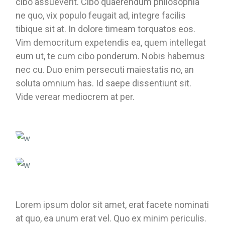
cibo assueverit. Cibo quaerendum philosophia
ne quo, vix populo feugait ad, integre facilis
tibique sit at. In dolore timeam torquatos eos.
Vim democritum expetendis ea, quem intellegat
eum ut, te cum cibo ponderum. Nobis habemus
nec cu. Duo enim persecuti maiestatis no, an
soluta omnium has. Id saepe dissentiunt sit.
Vide verear mediocrem at per.
Lorem ipsum dolor sit amet, erat facete nominati
at quo, ea unum erat vel. Quo ex minim periculis.