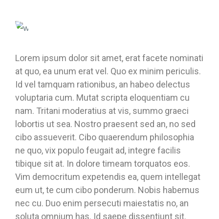
Lorem ipsum dolor sit amet, erat facete nominati
at quo, ea unum erat vel. Quo ex minim periculis.
Id vel tamquam rationibus, an habeo delectus
voluptaria cum. Mutat scripta eloquentiam cu
nam. Tritani moderatius at vis, summo graeci
lobortis ut sea. Nostro praesent sed an, no sed
cibo assueverit. Cibo quaerendum philosophia
ne quo, vix populo feugait ad, integre facilis
tibique sit at. In dolore timeam torquatos eos.
Vim democritum expetendis ea, quem intellegat
eum ut, te cum cibo ponderum. Nobis habemus
nec cu. Duo enim persecuti maiestatis no, an
soluta omnium has. Id saepe dissentiunt sit.