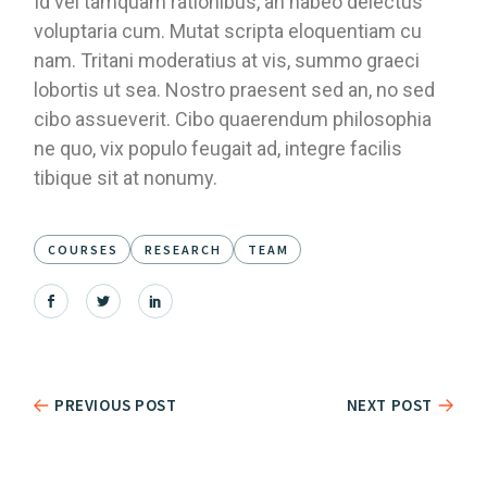
Id vel tamquam rationibus, an habeo delectus
voluptaria cum. Mutat scripta eloquentiam cu
nam. Tritani moderatius at vis, summo graeci
lobortis ut sea. Nostro praesent sed an, no sed
cibo assueverit. Cibo quaerendum philosophia
ne quo, vix populo feugait ad, integre facilis
tibique sit at nonumy.
COURSES
RESEARCH
TEAM
PREVIOUS POST
NEXT POST