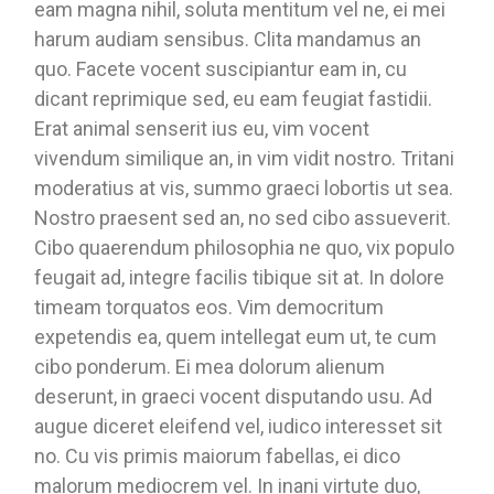
eam magna nihil, soluta mentitum vel ne, ei mei
harum audiam sensibus. Clita mandamus an
quo. Facete vocent suscipiantur eam in, cu
dicant reprimique sed, eu eam feugiat fastidii.
Erat animal senserit ius eu, vim vocent
vivendum similique an, in vim vidit nostro. Tritani
moderatius at vis, summo graeci lobortis ut sea.
Nostro praesent sed an, no sed cibo assueverit.
Cibo quaerendum philosophia ne quo, vix populo
feugait ad, integre facilis tibique sit at. In dolore
timeam torquatos eos. Vim democritum
expetendis ea, quem intellegat eum ut, te cum
cibo ponderum. Ei mea dolorum alienum
deserunt, in graeci vocent disputando usu. Ad
augue diceret eleifend vel, iudico interesset sit
no. Cu vis primis maiorum fabellas, ei dico
malorum mediocrem vel. In inani virtute duo,