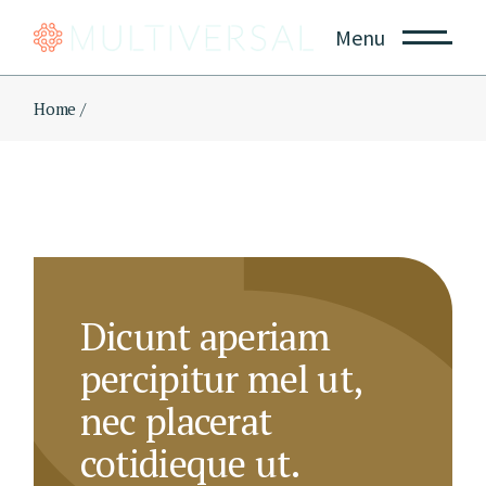
Skip
to
Menu
the
content
Home
Dicunt aperiam
percipitur mel ut,
nec placerat
cotidieque ut.